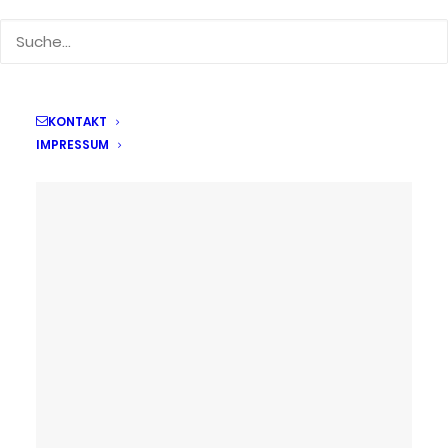
22. März 2023
Känguruwettbewerb 2023
KONTAKT
IMPRESSUM
by Kerstin Beyer