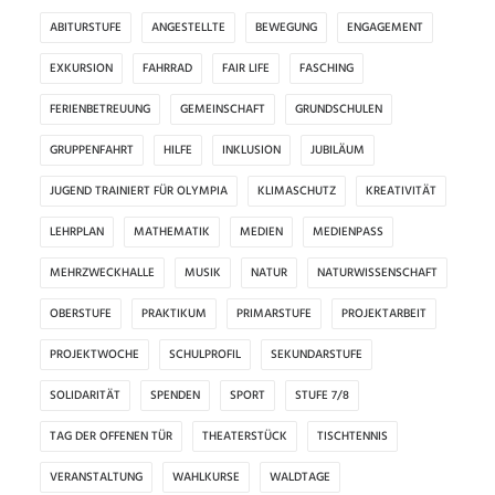
ABITURSTUFE
ANGESTELLTE
BEWEGUNG
ENGAGEMENT
EXKURSION
FAHRRAD
FAIR LIFE
FASCHING
FERIENBETREUUNG
GEMEINSCHAFT
GRUNDSCHULEN
GRUPPENFAHRT
HILFE
INKLUSION
JUBILÄUM
JUGEND TRAINIERT FÜR OLYMPIA
KLIMASCHUTZ
KREATIVITÄT
LEHRPLAN
MATHEMATIK
MEDIEN
MEDIENPASS
MEHRZWECKHALLE
MUSIK
NATUR
NATURWISSENSCHAFT
OBERSTUFE
PRAKTIKUM
PRIMARSTUFE
PROJEKTARBEIT
PROJEKTWOCHE
SCHULPROFIL
SEKUNDARSTUFE
SOLIDARITÄT
SPENDEN
SPORT
STUFE 7/8
TAG DER OFFENEN TÜR
THEATERSTÜCK
TISCHTENNIS
VERANSTALTUNG
WAHLKURSE
WALDTAGE