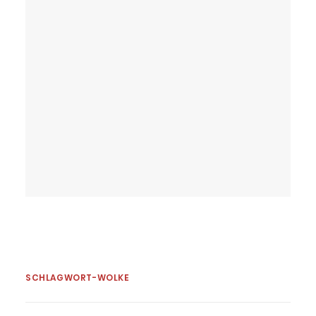
Kreises gewonnen. Der Schüler der
Jahrgangsstufe 6 setzte sich gegen
12 Mitbewerber in der Stadt
Ilmenau durch.
by Barbara Aichroth
SCHLAGWORT-WOLKE