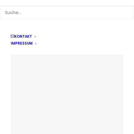
KONTAKT
IMPRESSUM
26. Februar 2023
Landesfinale im
Rodelwettbewerb in
Oberhof
by Kerstin Beyer