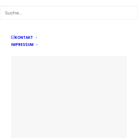
KONTAKT
IMPRESSUM
30. Januar 2025
Medea | Kindermörderin?
by Kerstin Beyer