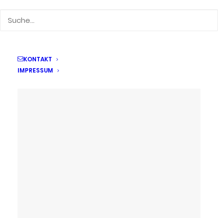
18. Mai 2018
2. Platz beim
KONTAKT
Bereichsausscheid Fussball
IMPRESSUM
Auf den 2. Platz gekickt!
by Anja Kubitza