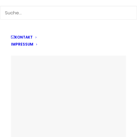
KONTAKT
IMPRESSUM
9. Mai 2024
„Es ist ein Win-Win für alle
Seiten“ – Jennifer Freitag
startet durch
by Kerstin Beyer