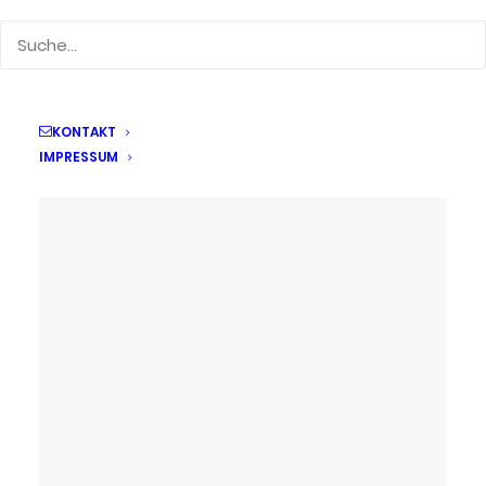
In der Weihnachtswerkstatt
by Kerstin Beyer
KONTAKT
IMPRESSUM
17. Dezember 2025
Im Zeichen der Engel