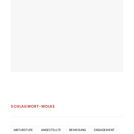
Jungenmannschaft der
Wettkampfklasse III zieht im
Tischtennis ins
Schulamtsfinale ein
by Kerstin Beyer
SCHLAGWORT-WOLKE
ABITURSTUFE
ANGESTELLTE
BEWEGUNG
ENGAGEMENT