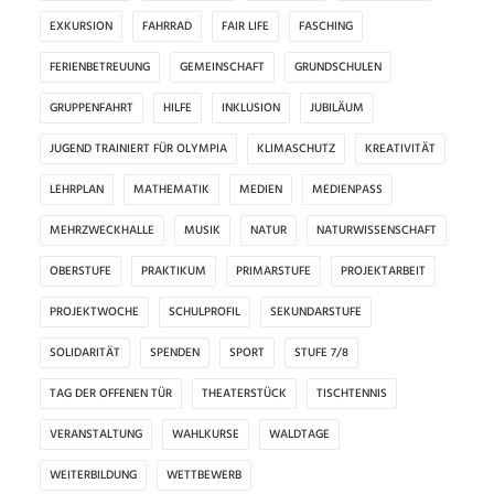
EXKURSION
FAHRRAD
FAIR LIFE
FASCHING
FERIENBETREUUNG
GEMEINSCHAFT
GRUNDSCHULEN
GRUPPENFAHRT
HILFE
INKLUSION
JUBILÄUM
JUGEND TRAINIERT FÜR OLYMPIA
KLIMASCHUTZ
KREATIVITÄT
LEHRPLAN
MATHEMATIK
MEDIEN
MEDIENPASS
MEHRZWECKHALLE
MUSIK
NATUR
NATURWISSENSCHAFT
OBERSTUFE
PRAKTIKUM
PRIMARSTUFE
PROJEKTARBEIT
PROJEKTWOCHE
SCHULPROFIL
SEKUNDARSTUFE
SOLIDARITÄT
SPENDEN
SPORT
STUFE 7/8
TAG DER OFFENEN TÜR
THEATERSTÜCK
TISCHTENNIS
VERANSTALTUNG
WAHLKURSE
WALDTAGE
WEITERBILDUNG
WETTBEWERB