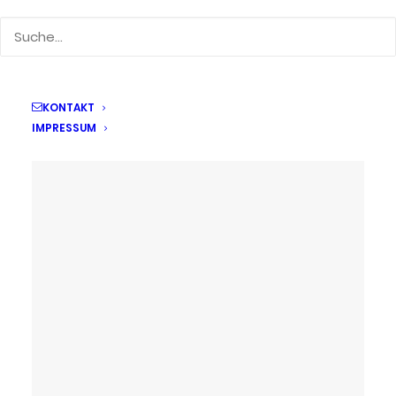
19. Dezember 2024
63. Mathematikolympiade
by Kerstin Beyer
KONTAKT
IMPRESSUM
19. Dezember 2024