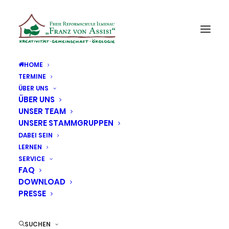
HOME
TERMINE
ÜBER UNS
Medea |
ÜBER UNS
UNSER TEAM
Kindermörderin?
UNSERE STAMMGRUPPEN
DABEI SEIN
30. JANUAR 2025
|
IN
ALLGEMEIN
,
OBERSTUFE/SEKUNDARSTUFE II
,
LERNEN
VERANSTALTUNG
SERVICE
FAQ
Nach mehrwöchiger Ideensammlung, -umsetzung und vier
DOWNLOAD
Tagen intensiver Probenzeit brachte die Oberstufe der
PRESSE
Freien Reformschule „Franz von Assisi“ Ilmenau am 30.
Januar 2025 das selbstgeschriebene Theaterstück „Medea
SUCHEN