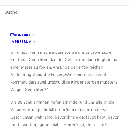
| Kindermörderin?“ auf die Bühne.
Die auf dem von Christa Wolf verfassten Roman
aufbauende Inszenierung verlieh dem antiken Stoff eine
gesellschaftskritische Perspektive: Sie zeigte, wie die
KONTAKT
Machtgierigen Korinths aus einer selbstbewussten Frau,
IMPRESSUM
einer Heilerin und liebenden Mutter eine Fremde und
Unruhestifterin machten. Sie stellte die zerstörerische
Kraft von Gerüchten dar; die Gefahr, die darin liegt, blind
einer Masse zu folgen. Am Ende der erfolgreichen
Aufführung stand die Frage: „Wie konnte es so weit
kommen, dass zwei unschuldige Kinder sterben mussten?
Wegen Gerüchten?“
Die 36 Schüler*innen riefen einander und uns alle in die
Verantwortung: „Ihr hättet prüfen müssen, ob diese
Geschichten wahr sind, bevor ihr sie geglaubt habt, bevor
ihr sie weitergegeben habt! Hinterfragt, denkt nach,