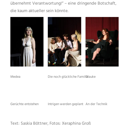
übernehmt Verantwortung!“ – eine dringende Botschaft,
die kaum aktueller sein könnte.
Medea
Die noch glückliche Familie
Glauke
Gerüchte entstehen
Intrigen werden geplant
An der Technik
Text: Saskia Böttner, Fotos: Xeraphina Groß