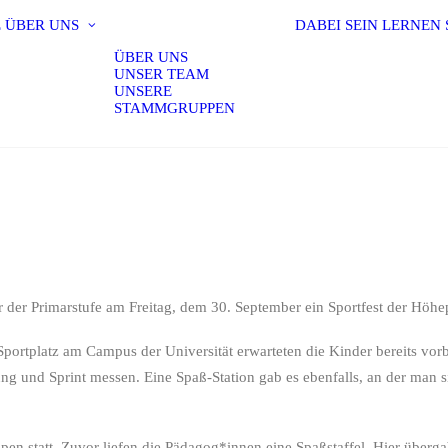
E
ÜBER UNS
DABEI SEIN
LERNEN
ÜBER UNS
UNSER TEAM
UNSERE
STAMMGRUPPEN
der Primarstufe am Freitag, dem 30. September ein Sportfest der Höhe
platz am Campus der Universität erwarteten die Kinder bereits vorber
ng und Sprint messen. Eine Spaß-Station gab es ebenfalls, an der man
n statt. Zuvor liefen die Pädagog*innen eine Spaßstaffel. Hier übergab