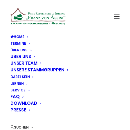
HOME
TERMINE
ÜBER UNS
Fitnesswettbewerb der
ÜBER UNS
UNSER TEAM
Grundschulen 2026
UNSERE STAMMGRUPPEN
DABEI SEIN
12. MÄRZ 2026
|
IN
ALLGEMEIN
LERNEN
SERVICE
FAQ
Am Donnerstag, de
m
12.03.2026, nahmen insgesamt 8
DOWNLOAD
Schüler
*
innen (jeweils
zwei Kinder
der 1. bis 4.
PRESSE
Jahrgangsstufe
) unserer Schule am
Fitnesswettbewerb der Grundschulen teil. Der
SUCHEN