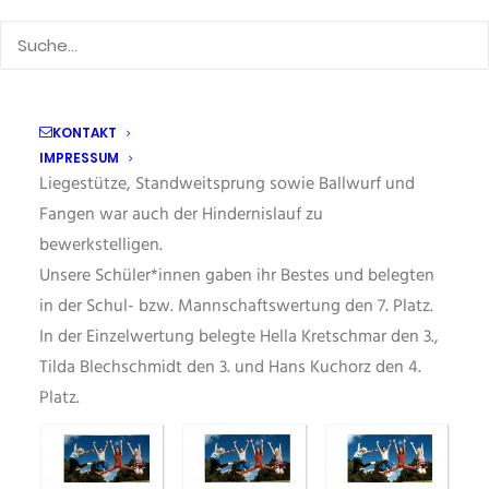
Wettkampf fand in der Turnhalle in Plaue statt. Von
insgesamt 16 Schulen waren zum Wettbewerb 14
Schulen vor Ort und konnten sich in spannenden
Wettkämpfen miteinander messen.
Neben den Disziplinen Seilspringen,
KONTAKT
Drehsprunghocke, Aufrichten aus der Rückenlage,
IMPRESSUM
Liegestütze, Standweitsprung sowie Ballwurf und
Fangen war auch der Hindernislauf zu
bewerkstelligen.
Unsere Schüler
*
innen
gaben
ihr Bestes und
belegten
in der Schul- bzw. Mannschaftswertung den 7. Platz.
In der Einzelwertung belegte Hella Kretschmar den 3.,
Tilda Blechschmidt den 3. und Hans Kuchorz den 4.
Platz.