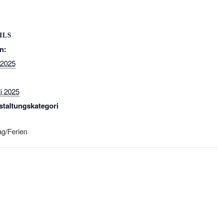
ILS
n:
i 2025
li 2025
staltungskategori
ag/Ferien