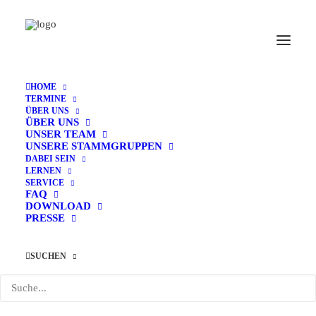
HOME
TERMINE
ÜBER UNS
ÜBER UNS
UNSER TEAM
UNSERE STAMMGRUPPEN
« Alle Veranstaltungen
DABEI SEIN
LERNEN
SERVICE
Diese Veranstaltung hat bereits stattgefunden.
FAQ
DOWNLOAD
PRESSE
Sommerferien mit
SUCHEN
Betreuung
26. Juni 2025
-
4. Juli 2025