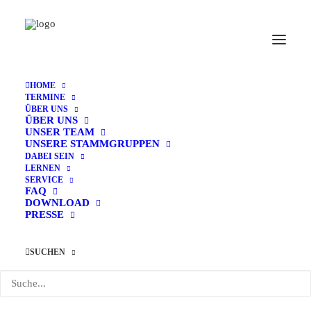
« Alle Veranstaltungen
HOME
TERMINE
Diese Veranstaltung hat bereits stattgefunden.
ÜBER UNS
ÜBER UNS
UNSER TEAM
UNSERE STAMMGRUPPEN
Schuleinführung
DABEI SEIN
LERNEN
Schulanfänger*innen
SERVICE
FAQ
DOWNLOAD
SJ 2023/24
PRESSE
18. August 2023 @ 9:15
-
12:30
SUCHEN
Zum Kalender hinzufügen