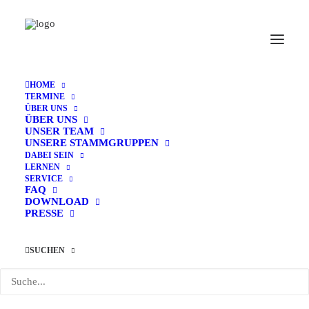
HOME
TERMINE
ÜBER UNS
Home
Archive by Category "Feiern"
ÜBER UNS
UNSER TEAM
UNSERE STAMMGRUPPEN
DABEI SEIN
LERNEN
SERVICE
FAQ
DOWNLOAD
PRESSE
SUCHEN
Feiern
Veranstaltungen
Feiern