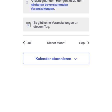
Ansicht gefunden. Hier geht es zu den
Hinweis
nächsten bevorstehenden
Veranstaltungen
.
Es gibt keine Veranstaltungen an
Hinweis
diesem Tag.
Juli
Dieser Monat
Sep.
Kalender abonnieren