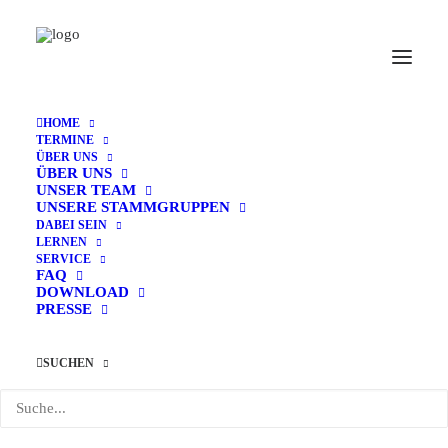
HOME
TERMINE
ÜBER UNS
Home
Archive by Category "Wissenschaft"
ÜBER UNS
UNSER TEAM
UNSERE STAMMGRUPPEN
DABEI SEIN
LERNEN
SERVICE
FAQ
DOWNLOAD
PRESSE
SUCHEN
Wissenschaft
Veranstaltungen
Wissenschaft