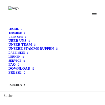
HOME
TERMINE
ÜBER UNS
ÜBER UNS
UNSER TEAM
UNSERE STAMMGRUPPEN
« Alle Veranstaltungen
DABEI SEIN
LERNEN
SERVICE
Diese Veranstaltung hat bereits stattgefunden.
FAQ
DOWNLOAD
PRESSE
Tag der offenen Tür
SUCHEN
15. November 2025 @ 10:00
-
13:00