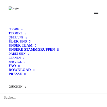
HOME
TERMINE
ÜBER UNS
ÜBER UNS
UNSER TEAM
UNSERE STAMMGRUPPEN
« Alle Veranstaltungen
DABEI SEIN
LERNEN
SERVICE
Diese Veranstaltung hat bereits stattgefunden.
FAQ
DOWNLOAD
PRESSE
Praktika der 7-12er
SUCHEN
26. Januar
-
6. Februar