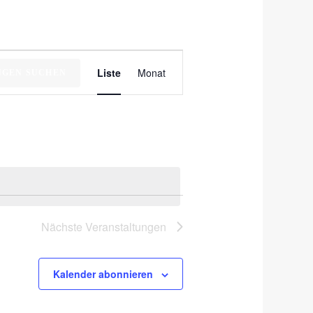
Veranstaltung
Liste
Monat
NGEN SUCHEN
Ansichten-
Navigation
Nächste
Veranstaltungen
Kalender abonnieren