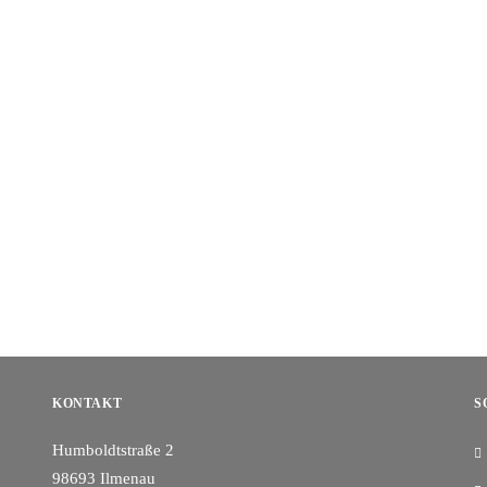
KONTAKT
S
Humboldtstraße 2
98693 Ilmenau