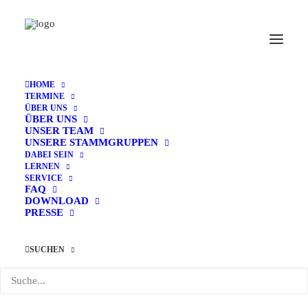
HOME
TERMINE
ÜBER UNS
Home
Archive by Category "Feiertag/Ferien"
ÜBER UNS
UNSER TEAM
UNSERE STAMMGRUPPEN
DABEI SEIN
LERNEN
SERVICE
FAQ
DOWNLOAD
PRESSE
SUCHEN
Feiertag/Ferien
Veranstaltungen
Feiertag/Ferien